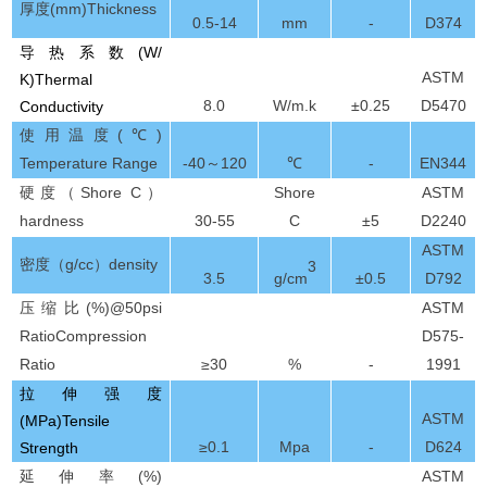
(mm)Thickness
厚度
0.5-14
mm
-
D374
(W/
导热系数
ASTM
K)Thermal
8.0
W/m.k
±
0.
2
5
D5470
Conductivity
(℃)
使用温度
Temperature Range
-40
120
℃
-
EN344
～
Shore
C
Shore
ASTM
硬度
（
）
hardness
30
-
55
C
±5
D2240
ASTM
g/cc
density
密度（
）
3
3.5
±0.
5
D792
g
/c
m
(%)@50psi
ASTM
压缩比
RatioCompression
D575-
Ratio
≥
30
%
-
1991
拉伸强度
ASTM
(MPa)Tensile
≥
0.1
Mpa
-
D624
Strength
(%)
ASTM
延伸率