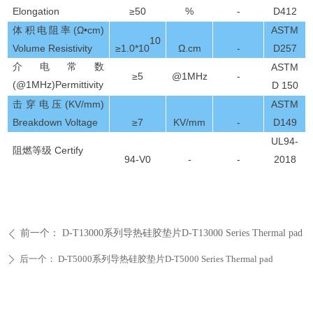
Elongation
≥
50
%
-
D412
(Ω•cm)
ASTM
体积电阻率
10
Volume Resistivity
Ω.cm
-
D257
≥1.0*10
介电常数
ASTM
≥
5
@1MHz
-
(@1MHz)Permittivity
D 150
(KV/mm)
ASTM
击穿电压
Breakdown Voltage
≥
7
KV/mm
-
D149
UL94
-
Certify
阻燃等级
94-V
0
-
-
2018
前一个：
D-T13000系列导热硅胶垫片D-T13000 Series Thermal pad
ꄴ
后一个：
D-T5000系列导热硅胶垫片D-T5000 Series Thermal pad
ꄲ