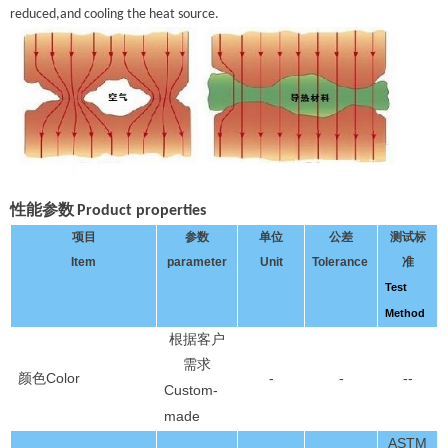
reduced
,and
cooling
the heat source.
性能参数
Product properties
项目
参数
单位
公差
测试标
Item
parameter
Unit
Tolerance
准
Test
Method
根据客户
需求
Color
-
-
--
颜色
Custom-
made
ASTM