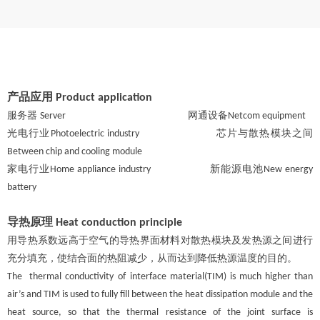
产品应用
Product
application
服务器
网通设备
S
erver
Netcom equipment
光电行业
芯片与散热模块之间
Photoelectric industry
Between chip and cooling module
家电行业
新能源
电池
Home a
ppliance industry
New energy
battery
导热原理
Heat conduction principle
用导热系数远高于空气的导热界面材料
对散热模块及发热源之间进行
充分填充
，使结合面的热阻
减
少
，从而达到降低热源温度的目的
。
The
thermal conductivity
of
interface material
(TIM)
is
much higher than
air
’
s
and TIM is
used to fully fill
between
the heat dissipation module and the
heat source, so that the thermal resistance of the joint surface is