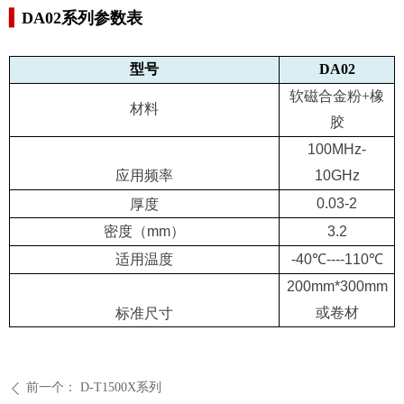
▍
DA02系列参数表
型号
DA02
软磁合金粉+橡
材料
胶
100MHz-
应用频率
10GHz
0.03-2
厚度
密度（
mm
）
3.2
适用温度
-40℃----110℃
200mm*300mm
或卷材
标准尺寸
前一个：
D-T1500X系列
ꄴ