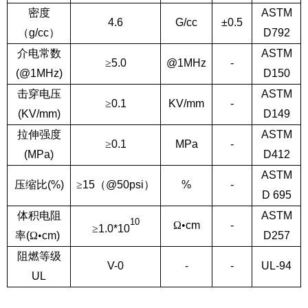
密度
ASTM
4
.
6
G
/cc
±0.5
（
g/cc
）
D792
介电常数
ASTM
≥
5.0
@1MHz
-
(@1MHz)
D150
击穿电压
ASTM
≥
0.1
KV/mm
-
(KV/mm)
D149
拉伸强度
ASTM
≥
0.1
MPa
-
(MPa)
D412
ASTM
压缩比
(%)
≥
15
（
@50psi
）
%
-
D 695
体积电阻
ASTM
10
Ω•
cm
-
≥
1.0*10
率
(
Ω•
cm)
D257
阻燃等级
V-0
-
-
UL-94
UL