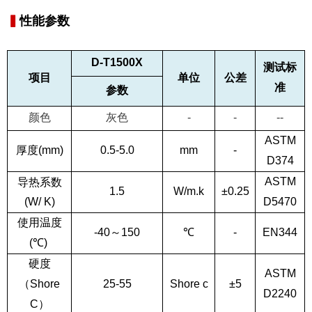
▍
性能参数
D-T
15
00X
测试标
项目
单位
公差
准
参数
颜色
灰色
-
-
--
ASTM
厚度
(mm)
0.
5
-5
.0
mm
-
D374
ASTM
导热系数
1.5
W/m.k
±0.25
(W/ K)
D5470
使用温度
-
4
0
～
1
5
0
℃
-
EN344
(
℃
)
硬度
ASTM
（
Shore
25
-
5
5
Shore c
±5
D2240
C
）