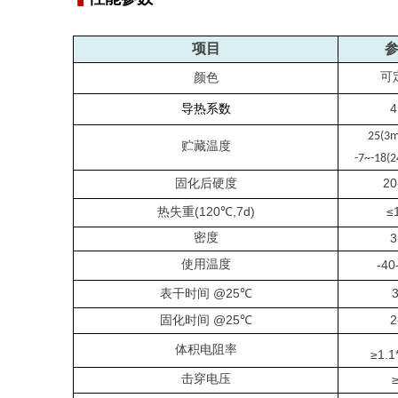
项目
可
颜色
4
导热系数
25(
3
m
贮藏温度
-7~-18
(
2
20
固化后
硬度
(120℃,7d)
≤
热失重
密度
3
使用温度
-40
@25
表干时间
℃
@25
2
固化时间
℃
体积电阻率
≥1.
1
击穿电压