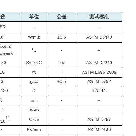
参数
单位
公差
测试标准
定制
-
-
--
.0
W/m.k
±
0.
5
ASTM D5470
ouths)
℃
-
--
4
mouths
)
-50
Shore
C
±5
ASTM D2240
1.0
%
-
ASTM E595-2006
.3
g
/cc
±0.
5
ASTM D792
-130
℃
-
EN344
30
min
-
--
-4
hours
-
--
11
Ω.cm
-
ASTM D257
*10
≥
5
KV/mm
-
ASTM D149