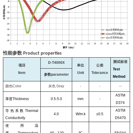
性能参数
Product properties
测试标准
D-T
4
000X
项目
单位
公差
Test
Item
Unit
Tolerance
参数
parameter
Method
颜色
Color
灰色
Gray
-
-
--
ASTM
厚度
Thickness
0.
5
-5
.0
mm
-
D374
ASTM
导热系数
Thermal
4.0
W/m.k
±0.5
Conductivity
D5470
使用温
度
Temperature
-
4
0
～
1
2
0
℃
-
EN344