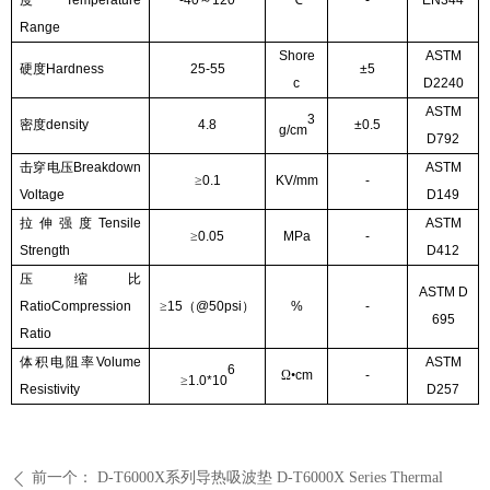
Range
Shore
ASTM
硬度
Hardness
25
-
5
5
±5
c
D2240
ASTM
3
密度
density
4
.
8
±0.5
g/
cm
D792
击穿电压
Breakdown
ASTM
≥
0.1
KV/mm
-
Voltage
D149
拉伸强度
Tensile
ASTM
≥
0.05
MPa
-
Strength
D412
压缩比
ASTM D
RatioCompression
≥
15
（
@50psi
）
%
-
695
Ratio
体积电阻率
Volume
ASTM
6
Ω•
cm
-
≥
1.0*10
Resistivity
D257
前一个：
D-T6000X系列导热吸波垫 D-T6000X Series Thermal
ꄴ