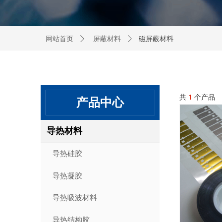
磁屏蔽材料
网站首页
ꄲ
屏蔽材料
ꄲ
共
1
个产品
产品中心
导热材料
导热硅胶
导热凝胶
导热吸波材料
导热结构胶